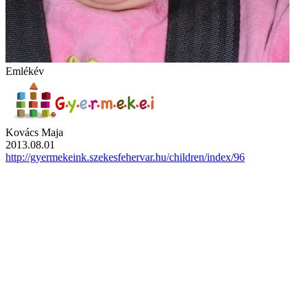
Emlékév
Kovács Maja
2013.08.01
http://gyermekeink.szekesfehervar.hu/children/index/96