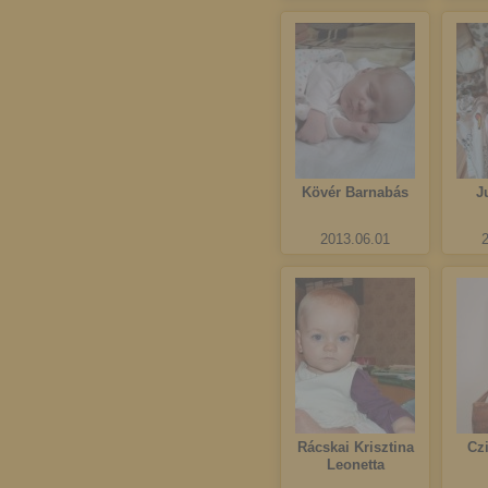
Kövér Barnabás
J
2013.06.01
Rácskai Krisztina
Cz
Leonetta