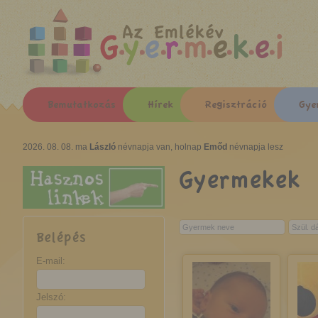
Az Emlékév
Bemutatkozás
Hírek
Regisztráció
Gye
2026. 08. 08. ma
László
névnapja van, holnap
Emőd
névnapja lesz
Gyermekek
Belépés
E-mail:
Jelszó: