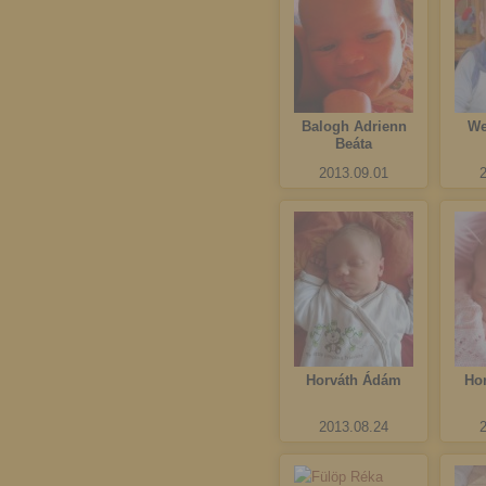
Balogh Adrienn
We
Beáta
2013.09.01
Horváth Ádám
Ho
2013.08.24