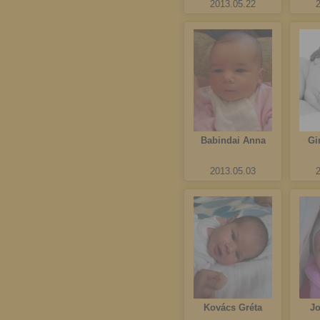
2013.05.22
Babindai Anna
Gi
2013.05.03
Kovács Gréta
J