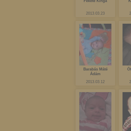
Fekete Kinga
K
2013.03.23
Barabás Máté
Ö
Ádám
2013.03.12