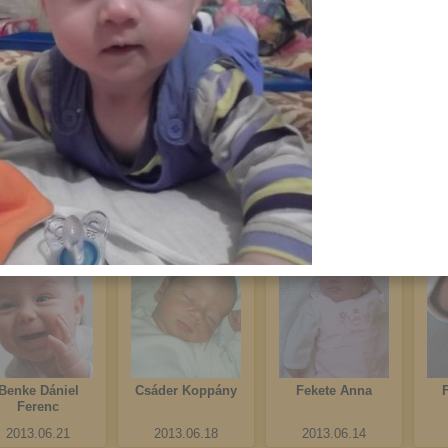
Halász Noémi
Törzsök Lara Kata
Oláh Levente
Bercel
2013.07.22
2013.07.05
2013.07.03
Benke Dániel
Csáder Koppány
Fekete Anna
Ferenc
2013.06.21
2013.06.18
2013.06.14