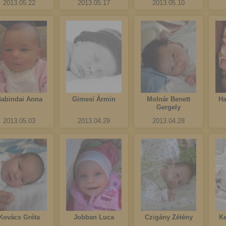
2013.05.22
2013.05.17
2013.05.10
abindai Anna
Gimesi Ármin
Molnár Benett
Ha
Gergely
2013.05.03
2013.04.29
2013.04.28
Kovács Gréta
Jobban Luca
Czigány Zétény
K