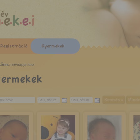
év
Regisztráció
Gyermekek
Lőrinc
névnapja lesz
yermekek