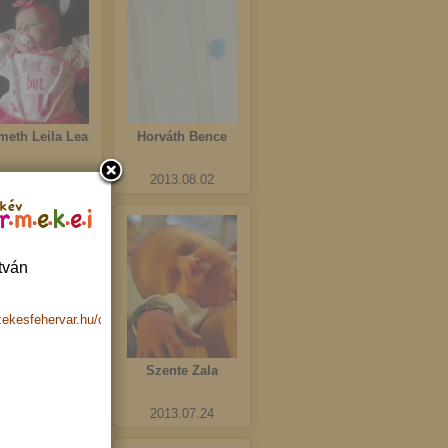
meth Leila Lea
Horváth Bence
2013.08.03
2013.08.02
kév
tván
zekesfehervar.hu/children/index/123
vács Boglárka
Szente Zala
2013.07.24
2013.07.24