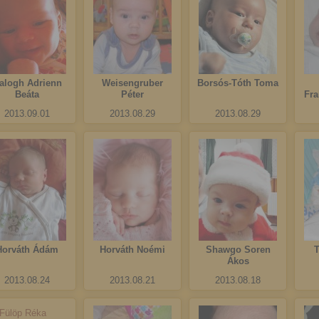
alogh Adrienn
Weisengruber
Borsós-Tóth Toma
Beáta
Péter
Fra
2013.09.01
2013.08.29
2013.08.29
Horváth Ádám
Horváth Noémi
Shawgo Soren
T
Ákos
2013.08.24
2013.08.21
2013.08.18