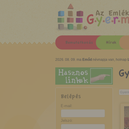
Az Emlék
Bemutatkozás
Hírek
2026. 08. 09. ma
Emőd
névnapja van, holnap
G
Belépés
E-mail:
Jelszó: