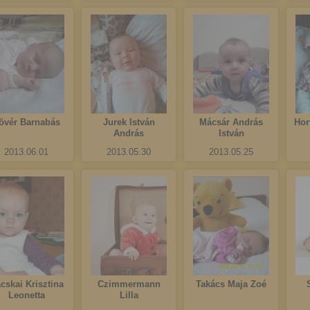
övér Barnabás
Jurek István
Mácsár András
Hor
András
István
2013.06.01
2013.05.30
2013.05.25
cskai Krisztina
Czimmermann
Takács Maja Zoé
Leonetta
Lilla