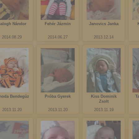
alogh Nándor
Fehér Jázmin
Janovics Janka
2014.08.29
2014.06.27
2013.12.14
hoda Bendegúz
Próba Gyerek
Kiss Dominik
T
Zsolt
2013.11.20
2013.11.20
2013.11.19