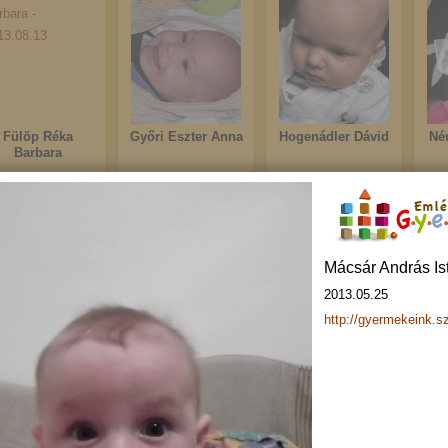
Fülöp Réka
Győri Eszter Anna
Hogenádler Dávid
Né
Barbara
2013.08.13
2013.08.10
2013.08.03
Emlé
Mácsár András Is
2013.05.25
http://gyermekeink.s
Kovács Maja
Grabecz Dóra
Hegedüs Barnabás
Ko
2013.08.01
2013.07.29
2013.07.25