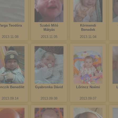
Varga Teodóra
Szabó Miló
Körmendi
Mátyás
Benedek
2013.11.08
2013.11.05
2013.11.04
nczik Benedikt
Gyabronka Dávid
Lőrincz Noémi
2013.09.14
2013.09.08
2013.09.07