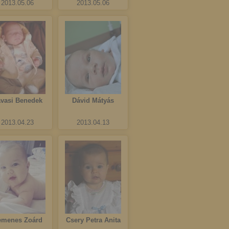
2013.05.06
2013.05.06
vasi Benedek
Dávid Mátyás
2013.04.23
2013.04.13
emenes Zoárd
Csery Petra Anita