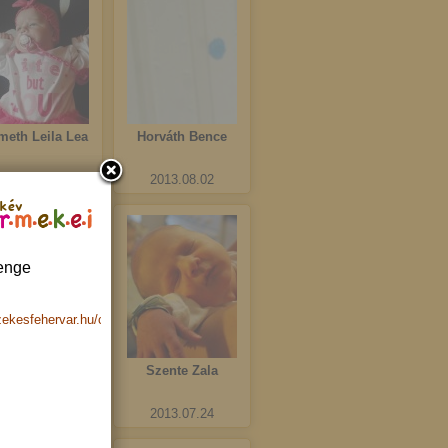
meth Leila Lea
Horváth Bence
2013.08.03
2013.08.02
kév
enge
zekesfehervar.hu/children/index/139
vács Boglárka
Szente Zala
2013.07.24
2013.07.24