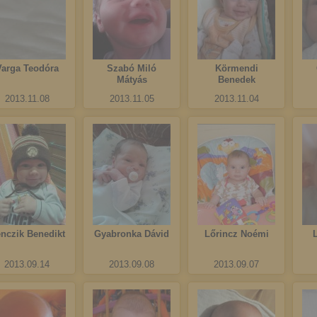
Varga Teodóra
Szabó Miló
Körmendi
Mátyás
Benedek
2013.11.08
2013.11.05
2013.11.04
nczik Benedikt
Gyabronka Dávid
Lőrincz Noémi
2013.09.14
2013.09.08
2013.09.07