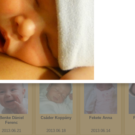
Halász Noémi
Törzsök Lara Kata
Oláh Levente
Bercel
2013.07.22
2013.07.05
2013.07.03
Benke Dániel
Csáder Koppány
Fekete Anna
Ferenc
2013.06.21
2013.06.18
2013.06.14