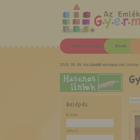
Az Emlék
Bemutatkozás
Hírek
2026. 08. 08. ma
László
névnapja van, holnap
G
Belépés
E-mail:
Jelszó: