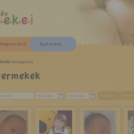
év
Regisztráció
Gyermekek
Emőd
névnapja lesz
yermekek