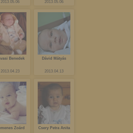
2013.05.06
2013.05.06
vasi Benedek
Dávid Mátyás
2013.04.23
2013.04.13
emenes Zoárd
Csery Petra Anita