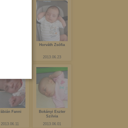
Vas Boglárka
Horváth Zsófia
Csenge
2013.06.25
2013.06.23
Fábián Fanni
Bokányi Eszter
Szilvia
2013.06.11
2013.06.01