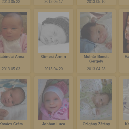
2013.05.22
2013.05.17
2013.05.10
abindai Anna
Gimesi Ármin
Molnár Benett
Ha
Gergely
2013.05.03
2013.04.29
2013.04.28
Kovács Gréta
Jobban Luca
Czigány Zétény
K