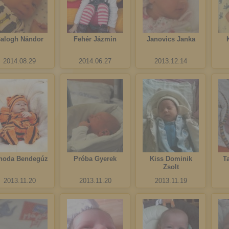
alogh Nándor
Fehér Jázmin
Janovics Janka
2014.08.29
2014.06.27
2013.12.14
hoda Bendegúz
Próba Gyerek
Kiss Dominik
T
Zsolt
2013.11.20
2013.11.20
2013.11.19