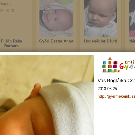
Fülöp Réka
Győri Eszter Anna
Hogenádler Dávid
Né
Barbara
2013.08.13
2013.08.10
2013.08.03
Emlé
Vas Boglárka Cs
2013.06.25
http://gyermekeink.s
Kovács Maja
Grabecz Dóra
Hegedüs Barnabás
Ko
2013.08.01
2013.07.29
2013.07.25