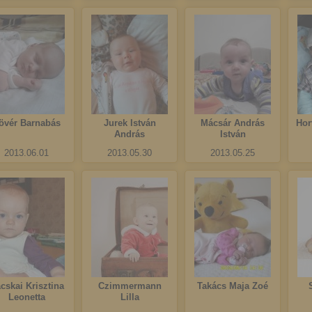
övér Barnabás
Jurek István
Mácsár András
Hor
András
István
2013.06.01
2013.05.30
2013.05.25
cskai Krisztina
Czimmermann
Takács Maja Zoé
Leonetta
Lilla