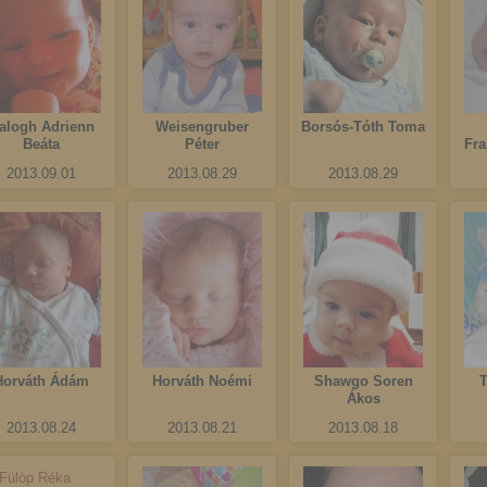
alogh Adrienn
Weisengruber
Borsós-Tóth Toma
Beáta
Péter
Fra
2013.09.01
2013.08.29
2013.08.29
Horváth Ádám
Horváth Noémi
Shawgo Soren
T
Ákos
2013.08.24
2013.08.21
2013.08.18