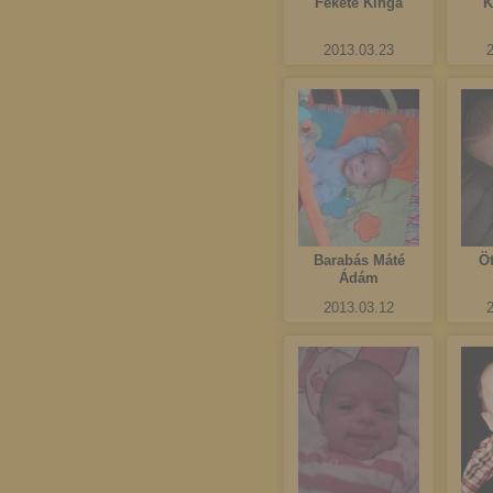
Fekete Kinga
K
2013.03.23
Barabás Máté
Ö
Ádám
2013.03.12