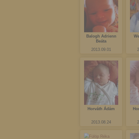
Balogh Adrienn
We
Beáta
2013.09.01
Horváth Ádám
Ho
2013.08.24