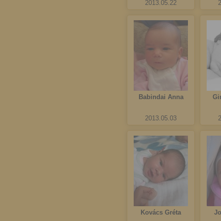
2013.05.22
Babindai Anna
Gi
2013.05.03
Kovács Gréta
J