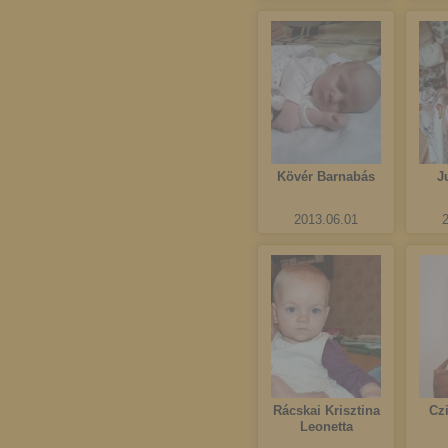
Kövér Barnabás
J
2013.06.01
Rácskai Krisztina
Cz
Leonetta