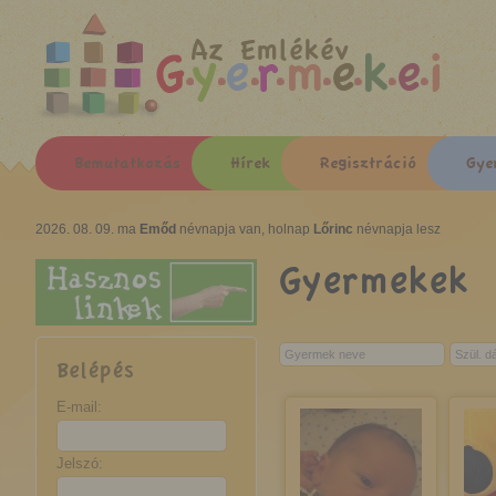
Az Emlékév
Bemutatkozás
Hírek
Regisztráció
Gye
2026. 08. 09. ma
Emőd
névnapja van, holnap
Lőrinc
névnapja lesz
Gyermekek
Belépés
E-mail:
Jelszó: