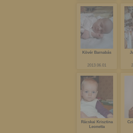
Kövér Barnabás
J
2013.06.01
Rácskai Krisztina
Cz
Leonetta