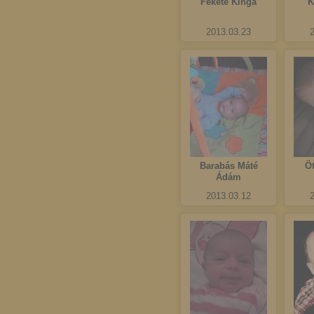
Fekete Kinga
K
2013.03.23
Barabás Máté
Ö
Ádám
2013.03.12