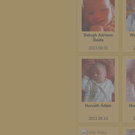
Balogh Adrienn
We
Beáta
2013.09.01
Horváth Ádám
Ho
2013.08.24