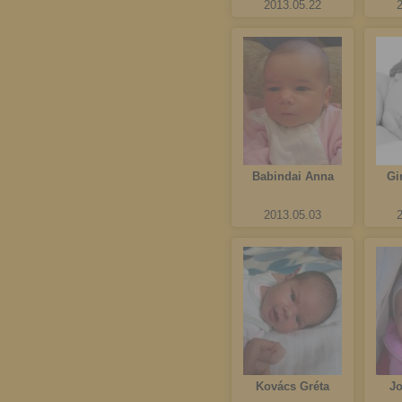
2013.05.22
Babindai Anna
Gi
2013.05.03
Kovács Gréta
J