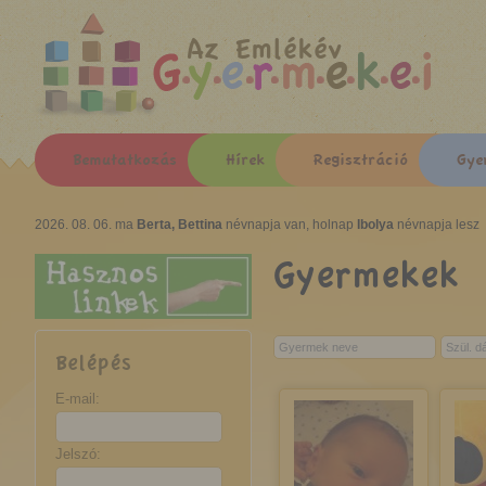
Az Emlékév
Bemutatkozás
Hírek
Regisztráció
Gye
2026. 08. 06. ma
Berta, Bettina
névnapja van, holnap
Ibolya
névnapja lesz
Gyermekek
Belépés
E-mail:
Jelszó: