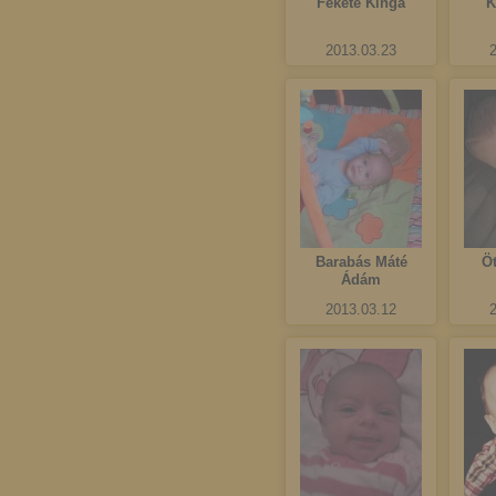
Fekete Kinga
K
2013.03.23
Barabás Máté
Ö
Ádám
2013.03.12