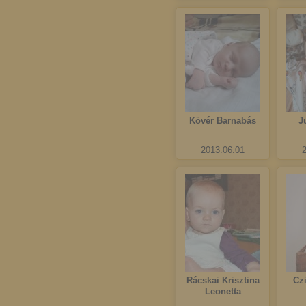
Kövér Barnabás
J
2013.06.01
Rácskai Krisztina
Cz
Leonetta