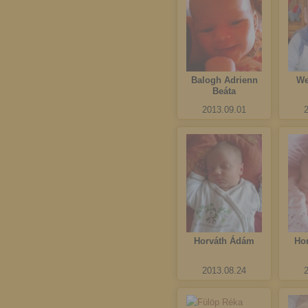
Balogh Adrienn
We
Beáta
2013.09.01
Horváth Ádám
Ho
2013.08.24