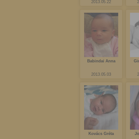
2013.05.22
Babindai Anna
Gi
2013.05.03
Kovács Gréta
J