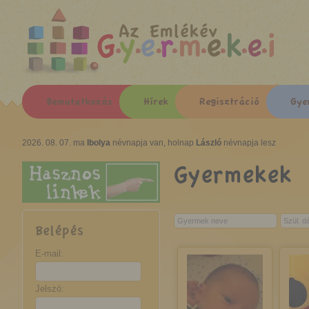
Az Emlékév
Bemutatkozás
Hírek
Regisztráció
Gye
2026. 08. 07. ma
Ibolya
névnapja van, holnap
László
névnapja lesz
Gyermekek
Belépés
E-mail:
Jelszó: