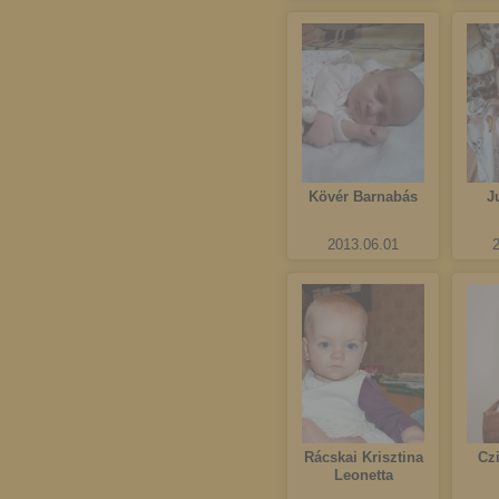
Kövér Barnabás
J
2013.06.01
Rácskai Krisztina
Cz
Leonetta