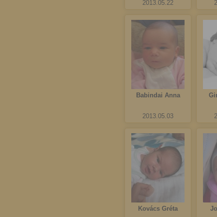
2013.05.22
Babindai Anna
Gi
2013.05.03
Kovács Gréta
J