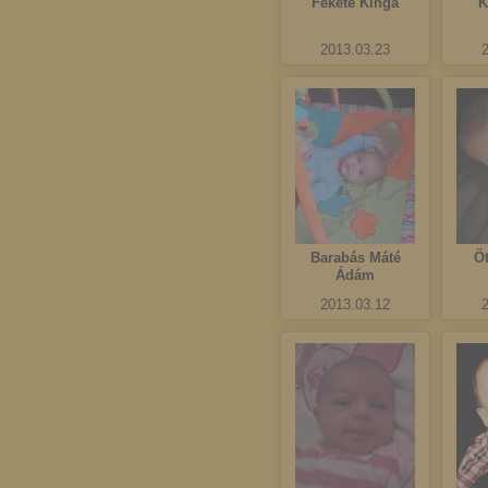
Fekete Kinga
K
2013.03.23
Barabás Máté
Ö
Ádám
2013.03.12