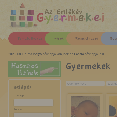
Az Emlékév
Bemutatkozás
Hírek
Regisztráció
Gye
2026. 08. 07. ma
Ibolya
névnapja van, holnap
László
névnapja lesz
Gyermekek
Belépés
E-mail:
Jelszó: