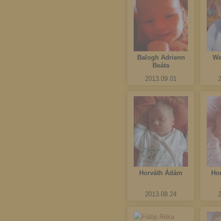
Balogh Adrienn
We
Beáta
2013.09.01
Horváth Ádám
Ho
2013.08.24